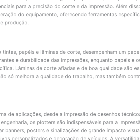
senciais para a precisão do corte e da impressão. Além dis
 operação do equipamento, oferecendo ferramentas específi
de produção.
o tintas, papéis e lâminas de corte, desempenham um papel
brantes e durabilidade das impressões, enquanto papéis e 
fica. Lâminas de corte afiadas e de boa qualidade são ess
não só melhora a qualidade do trabalho, mas também contr
ama de aplicações, desde a impressão de desenhos técnico
e engenharia, os plotters são indispensáveis para a impres
iar banners, posters e sinalizações de grande impacto visua
vos personalizados e decoração de veículos. A versatilida