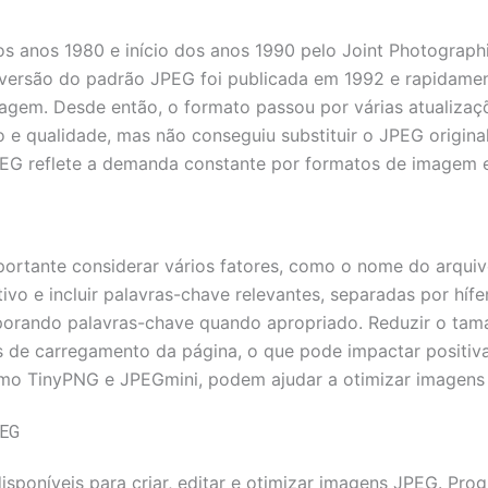
os anos 1980 e início dos anos 1990 pelo Joint Photograp
a versão do padrão JPEG foi publicada em 1992 e rapidame
agem. Desde então, o formato passou por várias atualizaçõ
 qualidade, mas não conseguiu substituir o JPEG original 
EG reflete a demanda constante por formatos de imagem ef
rtante considerar vários fatores, como o nome do arquivo,
ivo e incluir palavras-chave relevantes, separadas por hífe
rporando palavras-chave quando apropriado. Reduzir o t
s de carregamento da página, o que pode impactar positiv
o TinyPNG e JPEGmini, podem ajudar a otimizar imagens
PEG
disponíveis para criar, editar e otimizar imagens JPEG. 