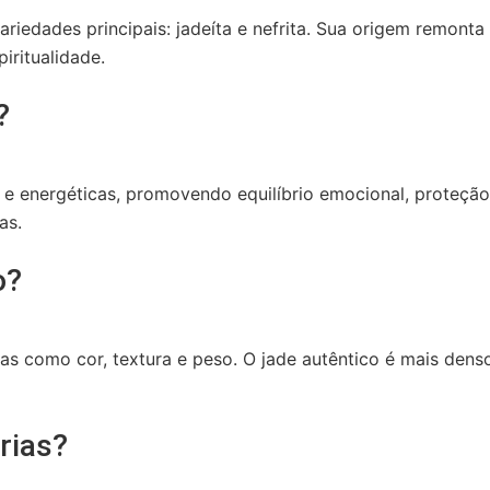
iedades principais: jadeíta e nefrita. Sua origem remonta 
iritualidade.
?
s e energéticas, promovendo equilíbrio emocional, proteçã
as.
o?
icas como cor, textura e peso. O jade autêntico é mais dens
rias?